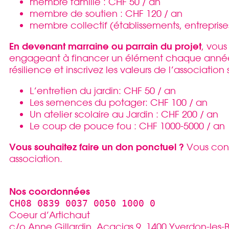
membre famille : CHF 50 / an
membre de soutien : CHF 120 / an
membre collectif (établissements, entrepris
En devenant marraine ou parrain du projet
, vous
engageant à financer un élément chaque année.
résilience et inscrivez les valeurs de l’association 
L’entretien du jardin: CHF 50 / an
Les semences du potager: CHF 100 / an
Un atelier scolaire au Jardin : CHF 200 / an
Le coup de pouce fou : CHF 1000-5000 / an
Vous souhaitez faire un don ponctuel ?
Vous contr
association.
Nos coordonnées
CH08 0839 0037 0050 1000 0
Coeur d’Artichaut
c/o Anne Gillardin, Acacias 9, 1400 Yverdon-les-B