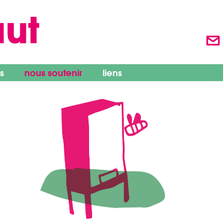
s
nous soutenir
liens