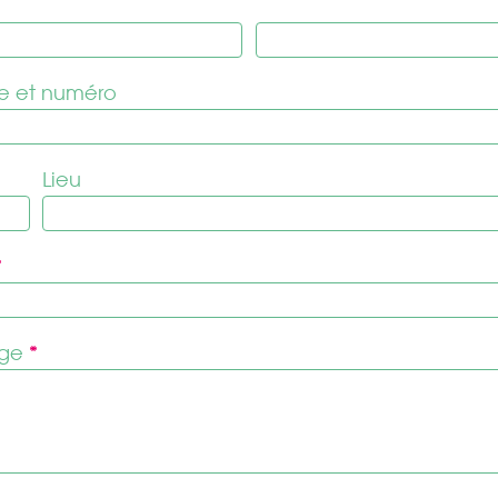
e et numéro
Lieu
*
age
*