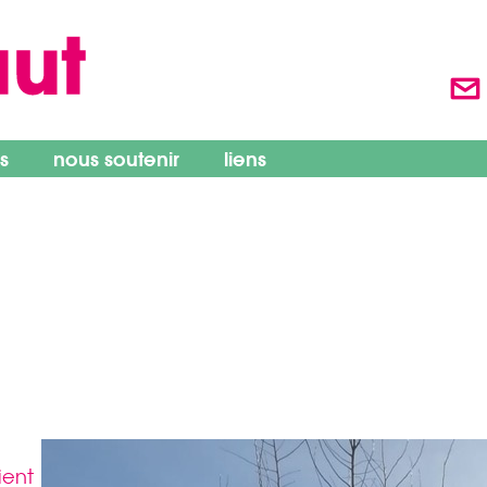
s
nous soutenir
liens
é
ient