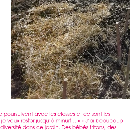
e poursuivent avec les classes et ce sont les
, je veux rester jusqu’à minuit… » « J’ai beaucoup
diversité dans ce jardin. Des bébés tritons, des