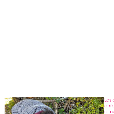
Les 
enfa
aimé