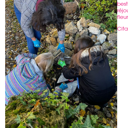
best
réjo
fleur
Cita