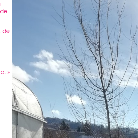
a
 de
, de
a. »