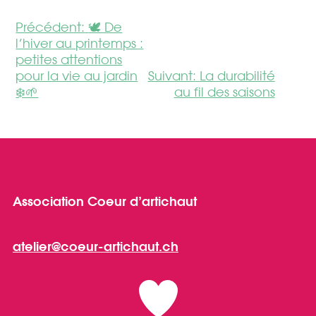
navigation
Précédent:
🕊️ De
l’hiver au printemps :
de
petites attentions
pour la vie au jardin
Suivant:
La durabilité
l’article
❄️🌱
au fil des saisons
Association Coeur d’artichaut
atelier@coeur-artichaut.ch